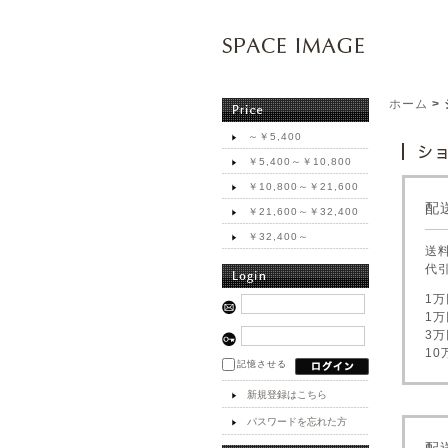
ホーム
>
～￥5,400
￥5,400～￥10,800
￥10,800～￥21,600
配
￥21,600～￥32,400
￥32,400～
送
代
1万
1万
3万
10
記憶させる
新規登録はこちら
パスワードを忘れた方