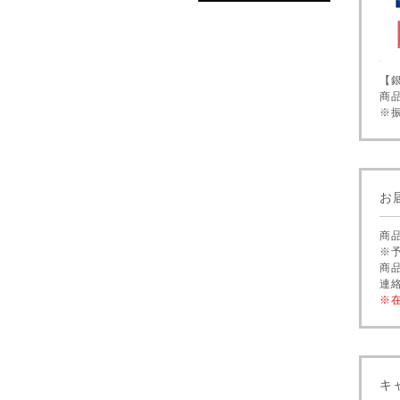
【
商
※
お
商
※
商
連
※
キ