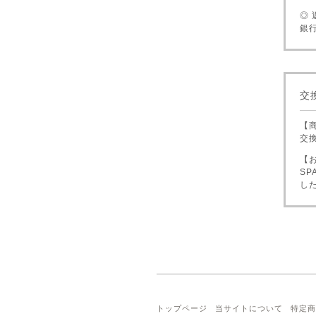
◎
銀
交
【
交
【
S
し
トップページ
当サイトについて
特定商