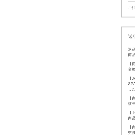
ご
返
返
商
【
交
【
S
し
【
該
【
商
【
交