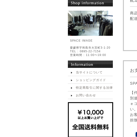
配
商
配
SPACE IMAGE
愛媛県宇和島市大宮町3-1-20
TEL : 0895-22-7154
営業時間 : 11:00〜19:00
お
当サイトについて
ショッピングガイド
S
特定商取引に関する法律
【
お問い合わせ
別
ｅ
い
お
担